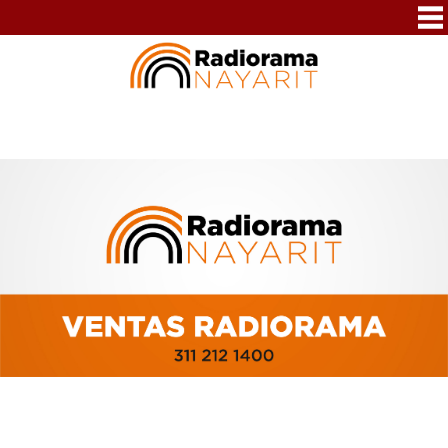
311 212 1400
radioramanayarit@hotmail.com