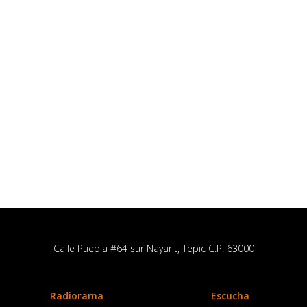
Calle Puebla #64 sur Nayarit, Tepic C.P. 63000
Radiorama
Escucha